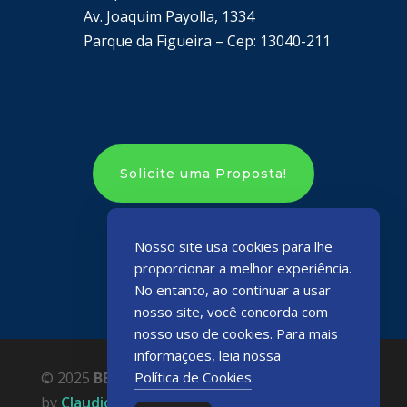
Av. Joaquim Payolla, 1334
Parque da Figueira – Cep: 13040-211
Solicite uma Proposta!
Nosso site usa cookies para lhe
proporcionar a melhor experiência.
No entanto, ao continuar a usar
nosso site, você concorda com
nosso uso de cookies. Para mais
informações, leia nossa
© 2025
BELSYS ENGENHARIA
, feito por
AgDSN
,
Política de Cookies
.
by
Claudio Camargo
, conheça o
Divi