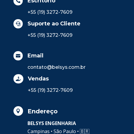
Escritório

+55 (19) 3272-7609
Suporte ao Cliente

+55 (19) 3272-7609
Email

contato@belsys.com.br
Vendas

+55 (19) 3272-7609
Endereço

BELSYS ENGENHARIA
Campinas • São Paulo •
🇧🇷