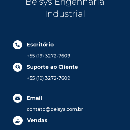
Belsys Engenharia
Industrial
Escritório

+55 (19) 3272-7609
Suporte ao Cliente

+55 (19) 3272-7609
Email

contato@belsys.com.br
Vendas
