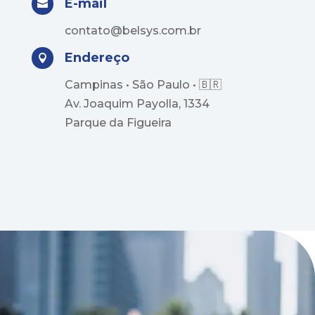
E-mail

contato@belsys.com.br
Endereço

Campinas • São Paulo •
🇧🇷
Av. Joaquim Payolla, 1334
Parque da Figueira