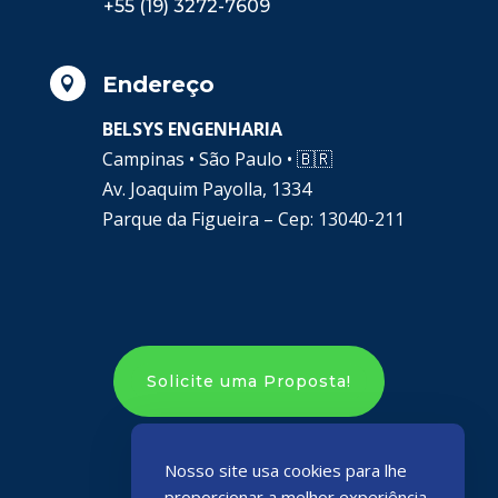
+55 (19) 3272-7609
Endereço

BELSYS ENGENHARIA
Campinas • São Paulo •
🇧🇷
Av. Joaquim Payolla, 1334
Parque da Figueira – Cep: 13040-211
Solicite uma Proposta!
Nosso site usa cookies para lhe
proporcionar a melhor experiência.