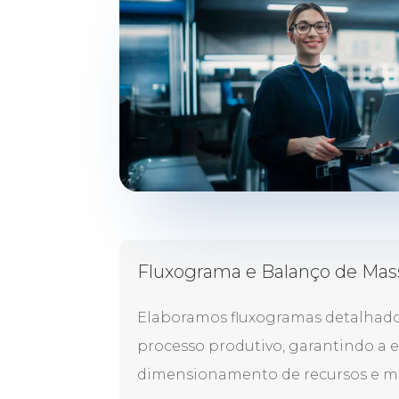
Fluxograma e Balanço de Mas
Elaboramos fluxogramas detalhad
processo produtivo, garantindo a e
dimensionamento de recursos e ma