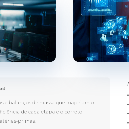
sa
os e balanços de massa que mapeiam o
ficiência de cada etapa e o correto
térias-primas.