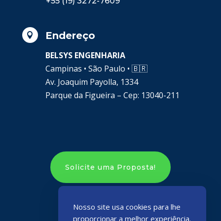
+55 (19) 3272-7609
Endereço

BELSYS ENGENHARIA
Campinas • São Paulo •
🇧🇷
Av. Joaquim Payolla, 1334
Parque da Figueira – Cep: 13040-211
Solicite uma Proposta!
Nosso site usa cookies para lhe
proporcionar a melhor experiência.