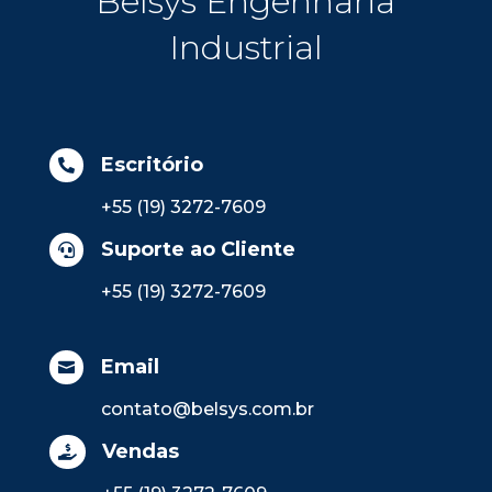
Belsys Engenharia
Industrial
Escritório

+55 (19) 3272-7609
Suporte ao Cliente

+55 (19) 3272-7609
Email

contato@belsys.com.br
Vendas
