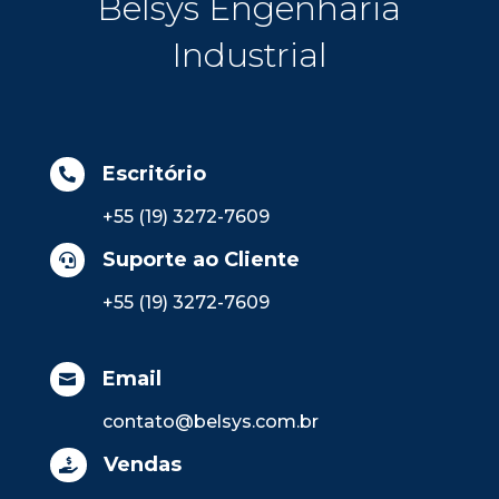
Belsys Engenharia
Industrial
Escritório

+55 (19) 3272-7609
Suporte ao Cliente

+55 (19) 3272-7609
Email

contato@belsys.com.br
Vendas
