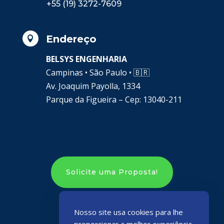
+55 (19) 3272-7609
Endereço

BELSYS ENGENHARIA
Campinas • São Paulo •
🇧🇷
Av. Joaquim Payolla, 1334
Parque da Figueira – Cep: 13040-211
Solicite uma Proposta!
Nosso site usa cookies para lhe