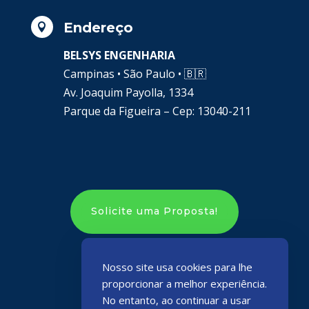
Endereço

BELSYS ENGENHARIA
Campinas • São Paulo •
🇧🇷
Av. Joaquim Payolla, 1334
Parque da Figueira – Cep: 13040-211
Solicite uma Proposta!
Nosso site usa cookies para lhe
proporcionar a melhor experiência.
No entanto, ao continuar a usar