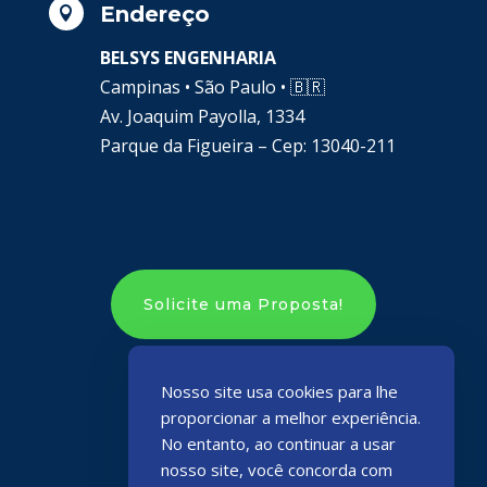
Endereço

BELSYS ENGENHARIA
Campinas • São Paulo •
🇧🇷
Av. Joaquim Payolla, 1334
Parque da Figueira – Cep: 13040-211
Solicite uma Proposta!
Nosso site usa cookies para lhe
proporcionar a melhor experiência.
No entanto, ao continuar a usar
nosso site, você concorda com