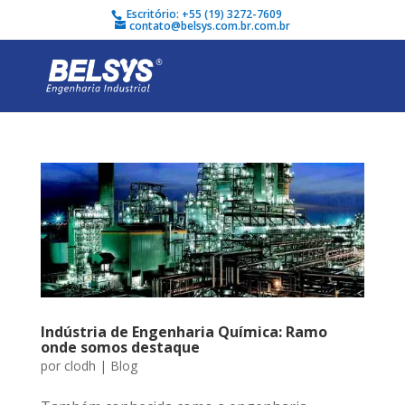
Escritório: +55 (19) 3272-7609
contato@belsys.com.br.com.br
Indústria de Engenharia Química: Ramo
onde somos destaque
por
clodh
|
Blog