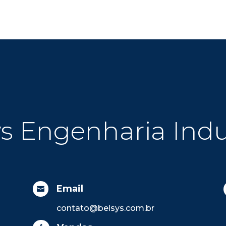
s Engenharia Indu
Email

contato@belsys.com.br