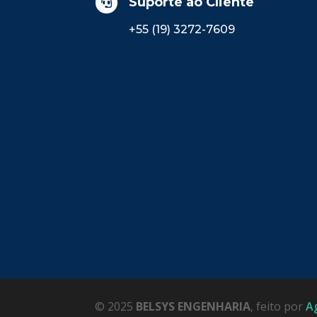
Suporte ao Cliente

+55 (19) 3272-7609
© 2025
BELSYS ENGENHARIA
, feito por
A