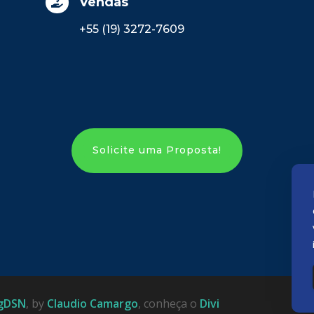
Vendas

+55 (19) 3272-7609
Solicite uma Proposta!
gDSN
, by
Claudio Camargo
, conheça o
Divi