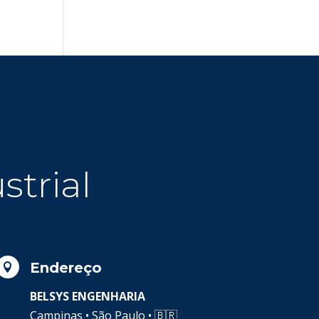
strial
Endereço

BELSYS ENGENHARIA
Campinas • São Paulo •
🇧🇷