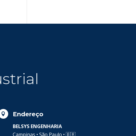
strial
Endereço

BELSYS ENGENHARIA
Campinas • São Paulo •
🇧🇷