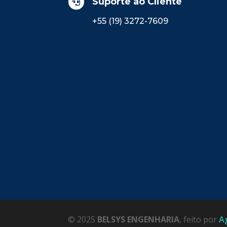
Suporte ao Cliente

+55 (19) 3272-7609
© 2025
BELSYS ENGENHARIA
, feito por
A