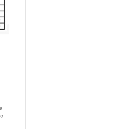
na
co