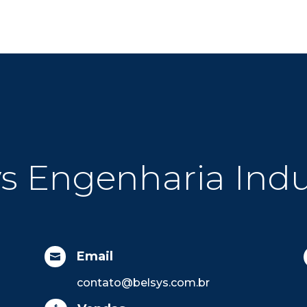
s Engenharia Indu
Email

contato@belsys.com.br