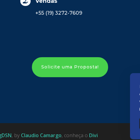
Vendas

+55 (19) 3272-7609
Solicite uma Proposta!
gDSN
, by
Claudio Camargo
, conheça o
Divi